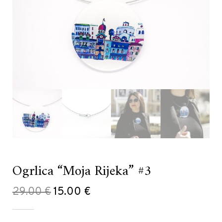
Ogrlica “Moja Rijeka” #3
Izvorna
Trenutna
29.00
€
15.00
€
cijena
cijena