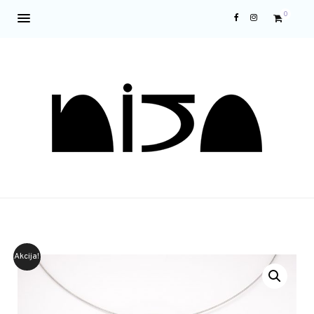
0
Akcija!