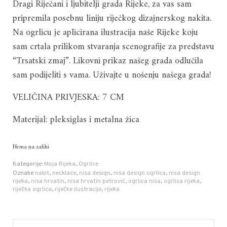
Dragi Riječani i ljubitelji grada Rijeke, za vas sam
bila
je:
pripremila posebnu liniju riječkog dizajnerskog nakita.
je:
15.00 €.
Na ogrlicu je aplicirana ilustracija naše Rijeke koju
29.00 €.
sam crtala prilikom stvaranja scenografije za predstavu
“Trsatski zmaj”. Likovni prikaz našeg grada odlučila
sam podijeliti s vama. Uživajte u nošenju našega grada!
VELIČINA PRIVJESKA: 7 CM
Materijal: pleksiglas i metalna žica
Nema na zalihi
Kategorije:
Moja Rijeka
,
Ogrlice
Oznake
nakit
,
necklace
,
nisa design
,
nisa design ogrlica
,
nisa design
rijeka
,
nisa hrvatin
,
nisa hrvatin petrović
,
ogrlica nisa
,
ogrlica rijeka
,
riječka ogrlica
,
riječke ilustracije
,
rijeka