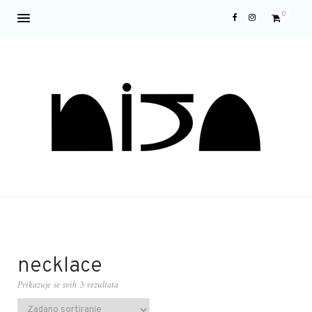
0
necklace
Prikazuje se svih 3 rezultata