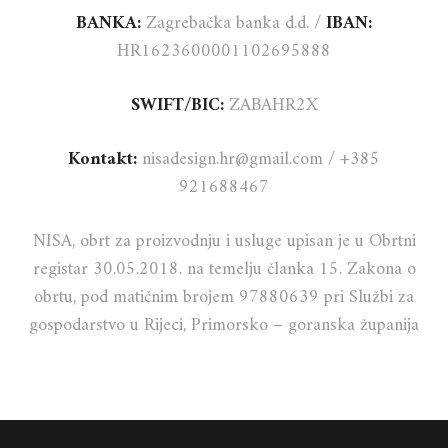
BANKA:
Zagrebačka banka d.d. /
IBAN:
HR1623600001102695888
SWIFT/BIC:
ZABAHR2X
Kontakt:
nisadesign.hr@gmail.com
/ +385
921688467
NISA, obrt za proizvodnju i usluge upisan je u Obrtni
registar 30.05.2018. na temelju članka 15. Zakona o
obrtu, pod matičnim brojem 97880639 pri Službi za
gospodarstvo u Rijeci, Primorsko – goranska županija