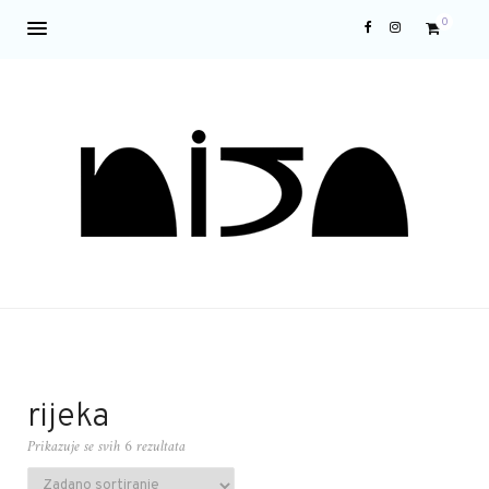
0
rijeka
Prikazuje se svih 6 rezultata