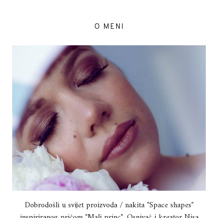
O MENI
Dobrodošli u svijet proizvoda / nakita "Space shapes"
inspiriranog pričom "Mali princ". Osnivač i kreator Nisa