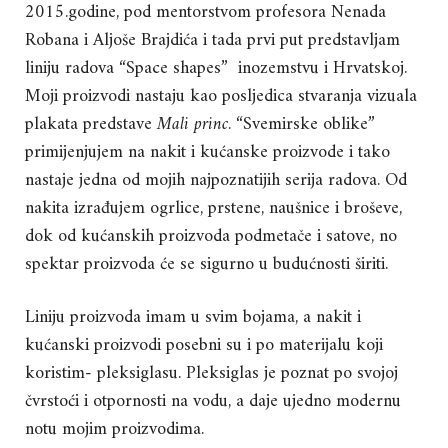
2015.godine, pod mentorstvom profesora Nenada
Robana i Aljoše Brajdića i tada prvi put predstavljam
liniju radova “Space shapes” inozemstvu i Hrvatskoj.
Moji proizvodi nastaju kao posljedica stvaranja vizuala
plakata predstave
Mali princ
. “Svemirske oblike”
primijenjujem na nakit i kućanske proizvode i tako
nastaje jedna od mojih najpoznatijih serija radova. Od
nakita izrađujem ogrlice, prstene, naušnice i broševe,
dok od kućanskih proizvoda podmetače i satove, no
spektar proizvoda će se sigurno u budućnosti širiti.
Liniju proizvoda imam u svim bojama, a nakit i
kućanski proizvodi posebni su i po materijalu koji
koristim- pleksiglasu. Pleksiglas je poznat po svojoj
čvrstoći i otpornosti na vodu, a daje ujedno modernu
notu mojim proizvodima.