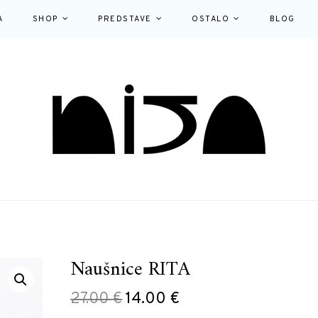
A
SHOP
PREDSTAVE
OSTALO
BLOG
Naušnice RITA
Izvorna
Trenutna
27.00
€
14.00
€