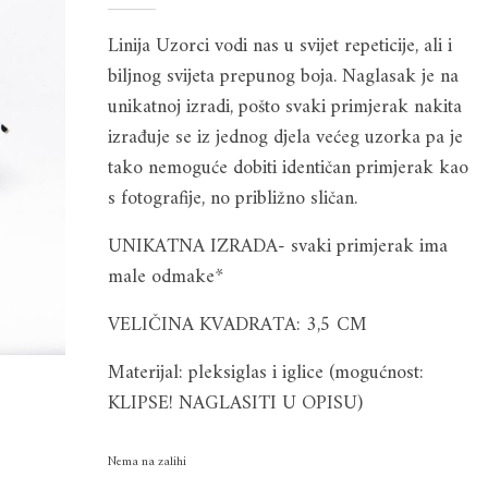
cijena
cijena
Linija Uzorci vodi nas u svijet repeticije, ali i
bila
je:
biljnog svijeta prepunog boja. Naglasak je na
je:
14.00 €.
unikatnoj izradi, pošto svaki primjerak nakita
27.00 €.
izrađuje se iz jednog djela većeg uzorka pa je
tako nemoguće dobiti identičan primjerak kao
s fotografije, no približno sličan.
UNIKATNA IZRADA- svaki primjerak ima
male odmake*
VELIČINA KVADRATA: 3,5 CM
Materijal: pleksiglas i iglice (mogućnost:
KLIPSE! NAGLASITI U OPISU)
Nema na zalihi