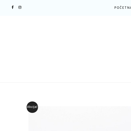
POČETN
Akcija!