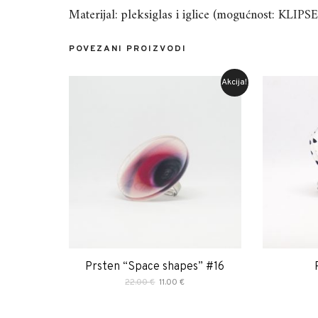
Materijal: pleksiglas i iglice (mogućnost: KL
POVEZANI PROIZVODI
Akcija!
Prsten “Space shapes” #16
Izvorna
Trenutna
22.00
€
11.00
€
cijena
cijena
bila
je:
je:
11.00 €.