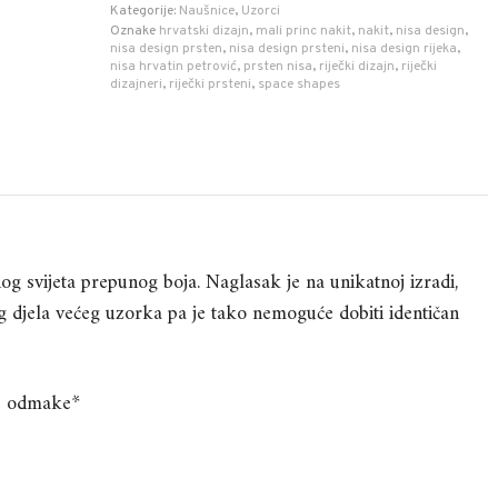
Kategorije:
Naušnice
,
Uzorci
Oznake
hrvatski dizajn
,
mali princ nakit
,
nakit
,
nisa design
,
nisa design prsten
,
nisa design prsteni
,
nisa design rijeka
,
nisa hrvatin petrović
,
prsten nisa
,
riječki dizajn
,
riječki
dizajneri
,
riječki prsteni
,
space shapes
iljnog svijeta prepunog boja. Naglasak je na unikatnoj izradi,
og djela većeg uzorka pa je tako nemoguće dobiti identičan
e odmake*