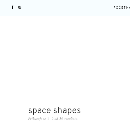
POČETN
space shapes
Prikazuje se 1–9 od 36 rezultata