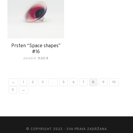
Prsten “Space shapes”
#16
Izvorna
Trenutna
22.00
€
11.00
€
cijena
cijena
bila
je:
je:
11.00 €.
22.00 €.
←
1
2
3
…
5
6
7
8
9
10
11
→
© COPYRIGHT 2022 - SVA PRAVA ZADRŽANA