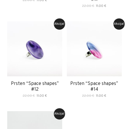
22.00
€
11.00
€
cijena
cijena
Izvorna
Trenutna
22.00
€
11.00
€
bila
je:
cijena
cijena
je:
11.00 €.
bila
je:
22.00 €.
je:
11.00 €.
Akcija!
Akcija!
22.00 €.
Prsten “Space shapes”
Prsten “Space shapes”
#12
#14
Izvorna
Trenutna
Izvorna
Trenutna
22.00
€
11.00
€
22.00
€
11.00
€
cijena
cijena
cijena
cijena
bila
je:
bila
je:
je:
11.00 €.
je:
11.00 €.
Akcija!
22.00 €.
22.00 €.