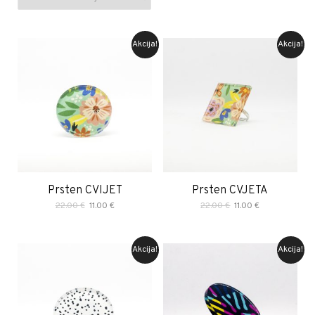
Akcija!
Akcija!
Prsten CVIJET
Prsten CVJETA
Izvorna
Trenutna
Izvorna
Trenutna
22.00
€
11.00
€
22.00
€
11.00
€
cijena
cijena
cijena
cijena
bila
je:
bila
je:
je:
11.00 €.
je:
11.00 €.
Akcija!
Akcija!
22.00 €.
22.00 €.