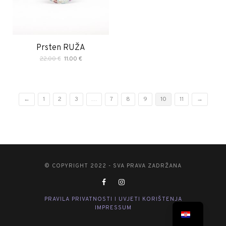
Prsten RUŽA
Izvorna
Trenutna
22.00
€
11.00
€
cijena
cijena
bila
je:
je:
11.00 €.
22.00 €.
←
1
2
3
…
7
8
9
10
11
→
© COPYRIGHT 2022 - SVA PRAVA ZADRŽANA
PRAVILA PRIVATNOSTI I UVJETI KORIŠTENJA
IMPRESSUM