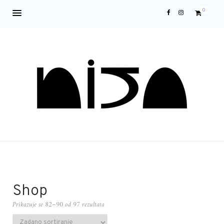
0
Shop
Prikazuje se 82–90 od 97 rezultata