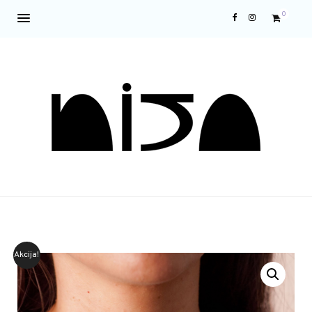
0
Akcija!