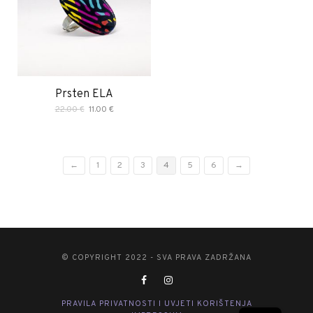
Prsten ELA
Izvorna
Trenutna
22.00
€
11.00
€
cijena
cijena
bila
je:
je:
11.00 €.
22.00 €.
←
1
2
3
4
5
6
→
© COPYRIGHT 2022 - SVA PRAVA ZADRŽANA
PRAVILA PRIVATNOSTI I UVJETI KORIŠTENJA