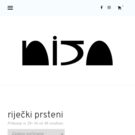
0
riječki prsteni
Prikazuje se 28–36 od 48 rezultata