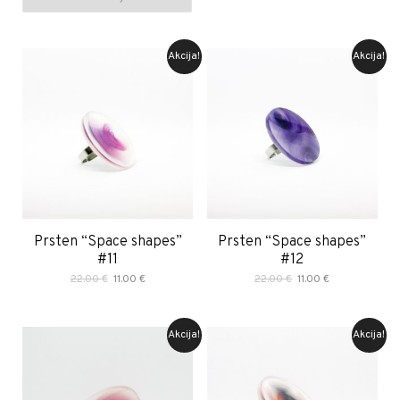
Akcija!
Akcija!
Prsten “Space shapes”
Prsten “Space shapes”
#11
#12
Izvorna
Trenutna
Izvorna
Trenutna
22.00
€
11.00
€
22.00
€
11.00
€
cijena
cijena
cijena
cijena
bila
je:
bila
je:
je:
11.00 €.
je:
11.00 €.
Akcija!
Akcija!
22.00 €.
22.00 €.