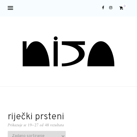
0
riječki prsteni
Prikazuje se 19–27 od 48 rezultata