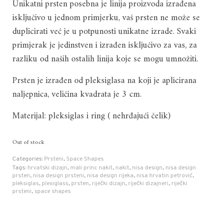
Unikatni prsten posebna je linija proizvoda izrađena
was:
is:
isključivo u jednom primjerku, vaš prsten ne može se
25.00 €.
15.00 €.
duplicirati već je u potpunosti unikatne izrade. Svaki
primjerak je jedinstven i izrađen isključivo za vas, za
razliku od naših ostalih linija koje se mogu umnožiti.
Prsten je izrađen od pleksiglasa na koji je aplicirana
naljepnica, veličina kvadrata je 3 cm.
Materijal: pleksiglas i ring ( nehrđajući čelik)
Out of stock
Categories:
Prsteni
,
Space Shapes
Tags:
hrvatski dizajn
,
mali princ nakit
,
nakit
,
nisa design
,
nisa design
prsten
,
nisa design prsteni
,
nisa design rijeka
,
nisa hrvatin petrović
,
pleksiglas
,
plexiglass
,
prsten
,
riječki dizajn
,
riječki dizajneri
,
riječki
prsteni
,
space shapes