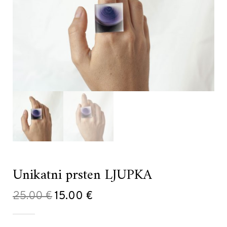
Unikatni prsten LJUPKA
Original
Current
25.00
€
15.00
€
price
price