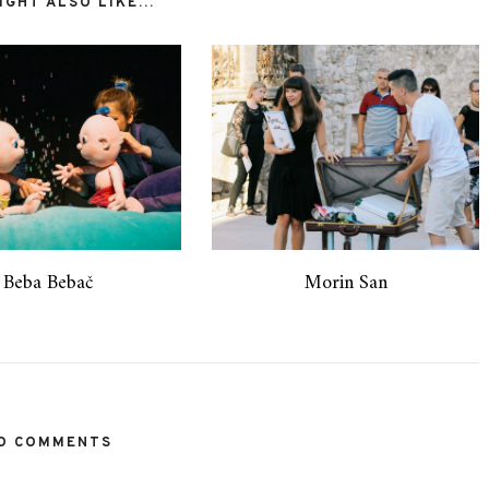
GHT ALSO LIKE...
Beba Bebač
Morin San
O COMMENTS