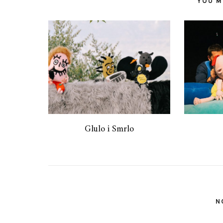
YOU MI
Glulo i Smrlo
N