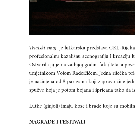
Trsatski zmaj
je lutkarska predstava GKL-Rijeka 
profesionalnu kazališnu scenografiju i kreaciju l
Ostvarila ju je na zadnjoj godini fakulteta, a pos
umjetnikom Vojom Radoičićem. Jedna riječka pric
je načinjena od 9 paravana koji zapravo čine jednu 
spužve koja je potom bojana i špricana tako da iz
Lutke (ginjoli) imaju kose i brade koje su mobiln
NAGRADE I FESTIVALI