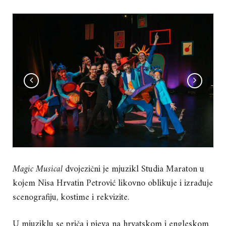
Magic Musical
dvojezični je mjuzikl Studia Maraton u
kojem Nisa Hrvatin Petrović likovno oblikuje i izrađuje
scenografiju, kostime i rekvizite.
U mjuziklu se priča i pjeva na hrvatskom i engleskom