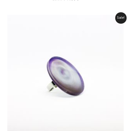
price
price
was:
is:
25.00 €.
14.00 €.
Sale!