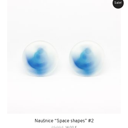
Sale!
Naušnice “Space shapes” #2
Original
Current
25.00
€
14.00
€