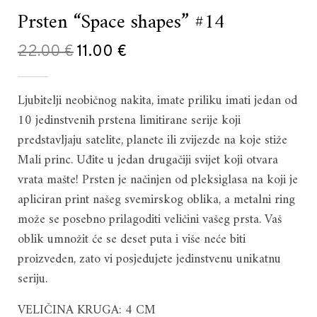
Prsten “Space shapes” #14
Original
Current
22.00
€
11.00
€
price
price
Ljubitelji neobičnog nakita, imate priliku imati jedan od
was:
is:
10 jedinstvenih prstena limitirane serije koji
22.00 €.
11.00 €.
predstavljaju satelite, planete ili zvijezde na koje stiže
Mali princ. Uđite u jedan drugačiji svijet koji otvara
vrata mašte! Prsten je načinjen od pleksiglasa na koji je
apliciran print našeg svemirskog oblika, a metalni ring
može se posebno prilagoditi veličini vašeg prsta. Vaš
oblik umnožit će se deset puta i više neće biti
proizveden, zato vi posjedujete jedinstvenu unikatnu
seriju.
VELIČINA KRUGA: 4 CM