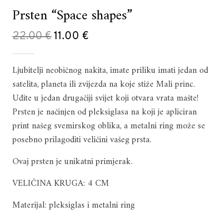
Prsten “Space shapes”
Original
Current
22.00
€
11.00
€
price
price
Ljubitelji neobičnog nakita, imate priliku imati jedan od
was:
is:
satelita, planeta ili zvijezda na koje stiže Mali princ.
22.00 €.
11.00 €.
Uđite u jedan drugačiji svijet koji otvara vrata mašte!
Prsten je načinjen od pleksiglasa na koji je apliciran
print našeg svemirskog oblika, a metalni ring može se
posebno prilagoditi veličini vašeg prsta.
Ovaj prsten je unikatni primjerak.
VELIČINA KRUGA: 4 CM
Materijal: pleksiglas i metalni ring