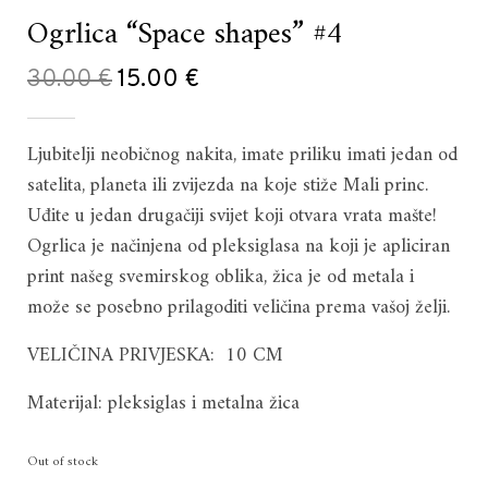
Ogrlica “Space shapes” #4
Original
Current
30.00
€
15.00
€
price
price
Ljubitelji neobičnog nakita, imate priliku imati jedan od
was:
is:
satelita, planeta ili zvijezda na koje stiže Mali princ.
30.00 €.
15.00 €.
Uđite u jedan drugačiji svijet koji otvara vrata mašte!
Ogrlica je načinjena od pleksiglasa na koji je apliciran
print našeg svemirskog oblika, žica je od metala i
može se posebno prilagoditi veličina prema vašoj želji.
VELIČINA PRIVJESKA: 10 CM
Materijal: pleksiglas i metalna žica
Out of stock