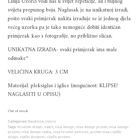
Linija Uzorci vodi nas u svijet repeticije, ali i biljnog
was:
is:
svijeta prepunog boja. Naglasak je na unikatnoj izradi,
27.00 €.
14.00 €.
pošto svaki primjerak nakita izrađuje se iz jednog djela
većeg uzorka pa je tako nemoguće dobiti identičan
primjerak kao s fotografije, no približno sličan.
UNIKATNA IZRADA- svaki primjerak ima male
odmake*
VELIČINA KRUGA: 3 CM
Materijal: pleksiglas i iglice (mogućnost: KLIPSE!
NAGLASITI U OPISU)
Out of stock
Categories:
Naušnice
,
Uzorci
Tags:
hrvatski dizajn
,
nakit
,
nisa design
,
nisa design prsten
,
nisa design
prsteni
,
nisa design rijeka
,
nisa hrvatin petrović
,
prsten nisa
,
riječki
dizajn
,
riječki dizajneri
,
riječki prsteni