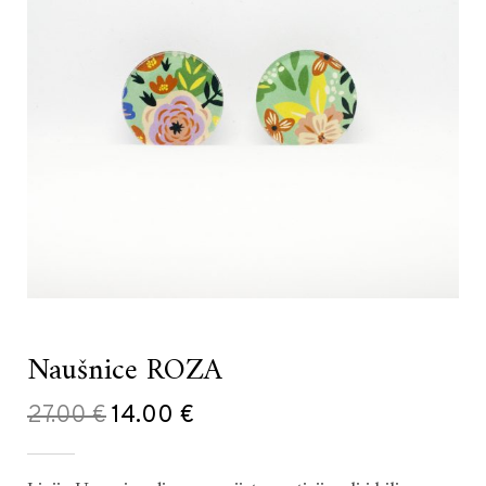
Naušnice ROZA
Original
Current
27.00
€
14.00
€
price
price