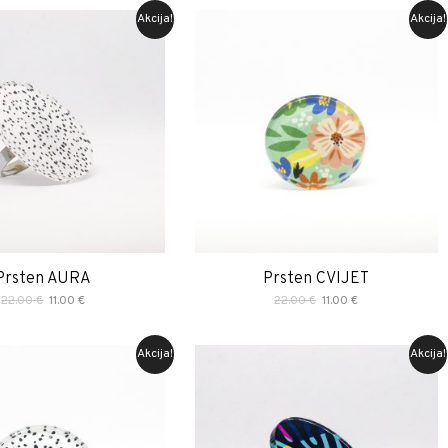
Akcija!
Akcija!
Prsten AURA
Prsten CVIJET
Izvorna
Trenutna
Izvorna
Trenutna
22.00
€
11.00
€
22.00
€
11.00
€
cijena
cijena
cijena
cijena
bila
je:
bila
je:
je:
11.00 €.
je:
11.00 €.
Akcija!
Akcija!
22.00 €.
22.00 €.