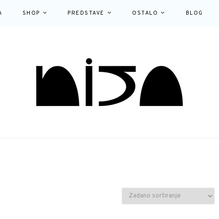
A
SHOP
PREDSTAVE
OSTALO
BLOG