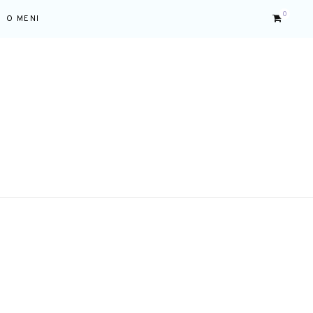
0
O MENI