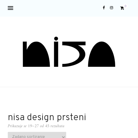
0
nisa design prsteni
Prikazuje se 19–27 od 45 rezultata