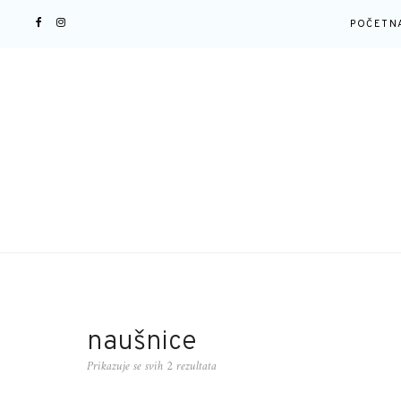
POČETN
naušnice
Prikazuje se svih 2 rezultata