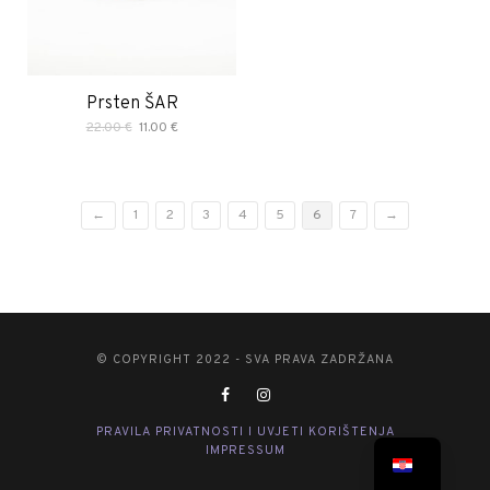
Prsten ŠAR
Izvorna
Trenutna
22.00
€
11.00
€
cijena
cijena
bila
je:
je:
11.00 €.
22.00 €.
←
1
2
3
4
5
6
7
→
© COPYRIGHT 2022 - SVA PRAVA ZADRŽANA
PRAVILA PRIVATNOSTI I UVJETI KORIŠTENJA
IMPRESSUM