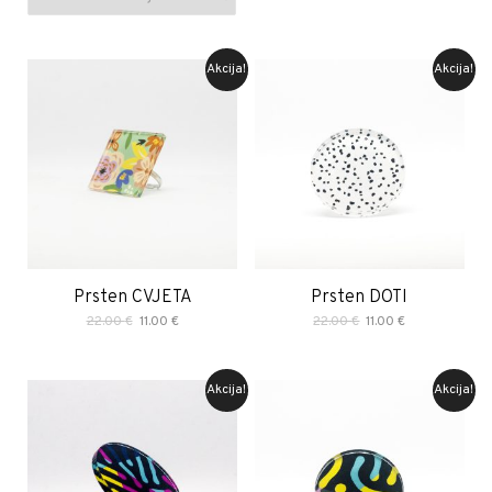
Akcija!
Akcija!
Prsten CVJETA
Prsten DOTI
Izvorna
Trenutna
Izvorna
Trenutna
22.00
€
11.00
€
22.00
€
11.00
€
cijena
cijena
cijena
cijena
bila
je:
bila
je:
je:
11.00 €.
je:
11.00 €.
Akcija!
Akcija!
22.00 €.
22.00 €.